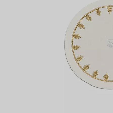
Partnerringe
Eternity Ringe
inem Tiffany-Diamantenexperten.