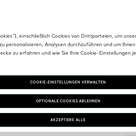
Tiffany.
Melden Sie
sich für die neuesten Nachrichten, kuratierte Inspirat
ies“), einschließlich Cookies von Drittparteien, um unse
u personalisieren, Analysen durchzuführen und um Ihnen 
cke zu erfahren und wie Sie Ihre Cookie-Einstellungen j
COOKIE-EINSTELLUNGEN VERWALTEN
OPTIONALE COOKIES ABLEHNEN
AKZEPTIERE ALLE
IN VEREINBAREN