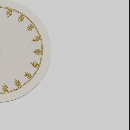
Elsa Peretti®
Tipps zur Auswahl eines
Eherings