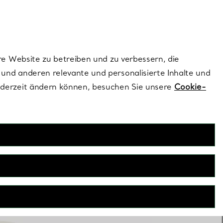
ionen und exklusive Updates an.
Kontaktieren Sie un
Melden Sie sich
re Website zu betreiben und zu verbessern, die
und anderen relevante und personalisierte Inhalte und
ederzeit ändern können, besuchen Sie unsere
Cookie-