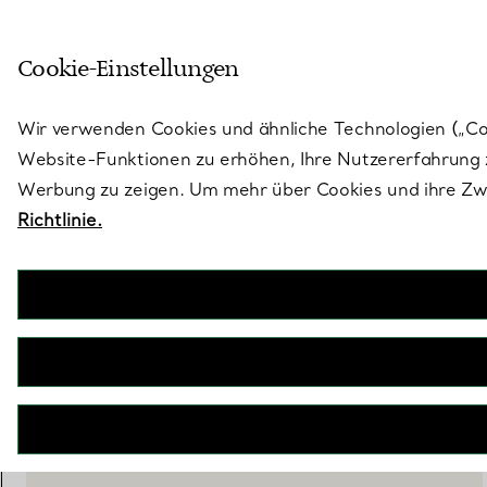
Treten Sie ein in die Welt von 
Cookie-Einstellungen
Gehen Sie auf die Seite „Stores“
Wir verwenden Cookies und ähnliche Technologien („Cook
Website-Funktionen zu erhöhen, Ihre Nutzererfahrung z
Werbung zu zeigen. Um mehr über Cookies und ihre Zwe
Richtlinie.
Tiffany Crest
Untersetzer aus besticktem weißem Leinen
€ 85
inkl. MwSt
NICHT VERFÜGBAR
WENDEN SIE SICH AN EINEN BERATER
EINEN KUNDENBERATER KONTAKTIEREN ODER EINEN TERM