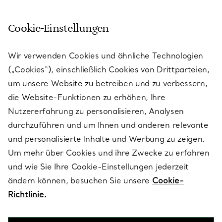
Cookie-Einstellungen
KUNDENSERVICE
Wir verwenden Cookies und ähnliche Technologien
(„Cookies“), einschließlich Cookies von Drittparteien,
SERVICES
um unsere Website zu betreiben und zu verbessern,
die Website-Funktionen zu erhöhen, Ihre
Nutzererfahrung zu personalisieren, Analysen
ÜBER TIFFANY & CO.
durchzuführen und um Ihnen und anderen relevante
und personalisierte Inhalte und Werbung zu zeigen.
Um mehr über Cookies und ihre Zwecke zu erfahren
RECHTLICHE HINWEISE
und wie Sie Ihre Cookie-Einstellungen jederzeit
ändern können, besuchen Sie unsere
Cookie-
Richtlinie.
FOLGEN SIE UNS