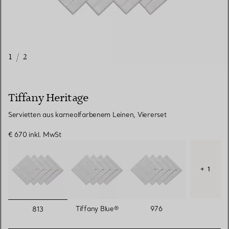
1
/
2
Tiffany Heritage
Servietten aus karneolfarbenem Leinen, Viererset
€ 670
inkl. MwSt
+ 1
ausgewählt
Tiffany Blue®
976
813