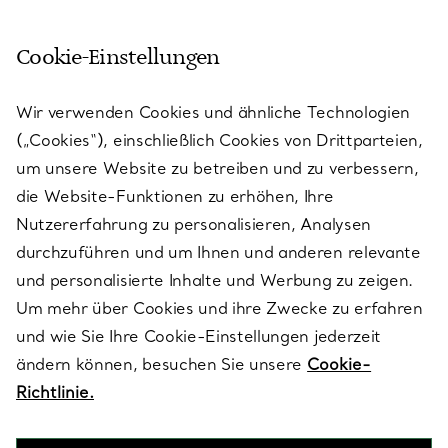
Cookie-Einstellungen
KUNDENSERVICE
Wir verwenden Cookies und ähnliche Technologien
(„Cookies“), einschließlich Cookies von Drittparteien,
SERVICES
um unsere Website zu betreiben und zu verbessern,
die Website-Funktionen zu erhöhen, Ihre
Nutzererfahrung zu personalisieren, Analysen
ÜBER TIFFANY & CO.
durchzuführen und um Ihnen und anderen relevante
und personalisierte Inhalte und Werbung zu zeigen.
Um mehr über Cookies und ihre Zwecke zu erfahren
RECHTLICHE HINWEISE
und wie Sie Ihre Cookie-Einstellungen jederzeit
ändern können, besuchen Sie unsere
Cookie-
Richtlinie.
FOLGEN SIE UNS