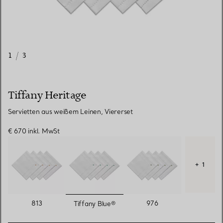
1
/
3
Tiffany Heritage
Servietten aus weißem Leinen, Viererset
€ 670
inkl. MwSt
+ 1
ausgewählt
813
976
Tiffany Blue®