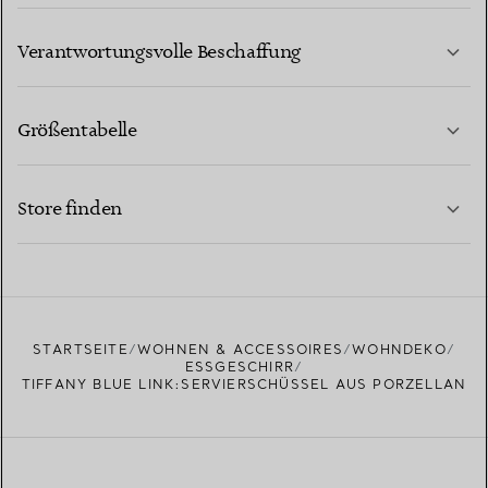
MEHR ERFAHREN
Verantwortungsvolle Beschaffung
Größentabelle
KONTAKTIEREN SIE UNS
MEHR ERFAHREN
Store finden
MEHR ERFAHREN
EINEN STORE IN IHRER NÄHE FINDEN
STARTSEITE
WOHNEN & ACCESSOIRES
WOHNDEKO
ESSGESCHIRR
TIFFANY BLUE LINK:SERVIERSCHÜSSEL AUS PORZELLAN