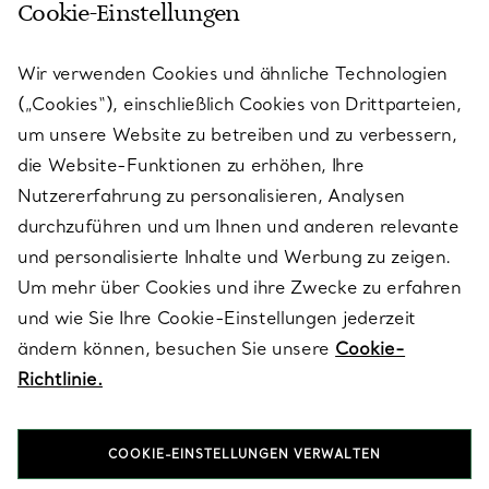
Cookie-Einstellungen
KUNDENSERVICE
Wir verwenden Cookies und ähnliche Technologien
(„Cookies“), einschließlich Cookies von Drittparteien,
SERVICES
um unsere Website zu betreiben und zu verbessern,
die Website-Funktionen zu erhöhen, Ihre
Nutzererfahrung zu personalisieren, Analysen
ÜBER TIFFANY & CO.
durchzuführen und um Ihnen und anderen relevante
und personalisierte Inhalte und Werbung zu zeigen.
Um mehr über Cookies und ihre Zwecke zu erfahren
RECHTLICHE HINWEISE
und wie Sie Ihre Cookie-Einstellungen jederzeit
ändern können, besuchen Sie unsere
Cookie-
Richtlinie.
FOLGEN SIE UNS
COOKIE-EINSTELLUNGEN VERWALTEN
Standort ändern: