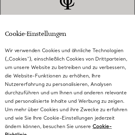
Cookie-Einstellungen
KUNDENSERVICE
Wir verwenden Cookies und ähnliche Technologien
(„Cookies“), einschließlich Cookies von Drittparteien,
SERVICES
um unsere Website zu betreiben und zu verbessern,
die Website-Funktionen zu erhöhen, Ihre
Nutzererfahrung zu personalisieren, Analysen
ÜBER TIFFANY & CO.
durchzuführen und um Ihnen und anderen relevante
und personalisierte Inhalte und Werbung zu zeigen.
Um mehr über Cookies und ihre Zwecke zu erfahren
RECHTLICHE HINWEISE
und wie Sie Ihre Cookie-Einstellungen jederzeit
ändern können, besuchen Sie unsere
Cookie-
Richtlinie.
FOLGEN SIE UNS