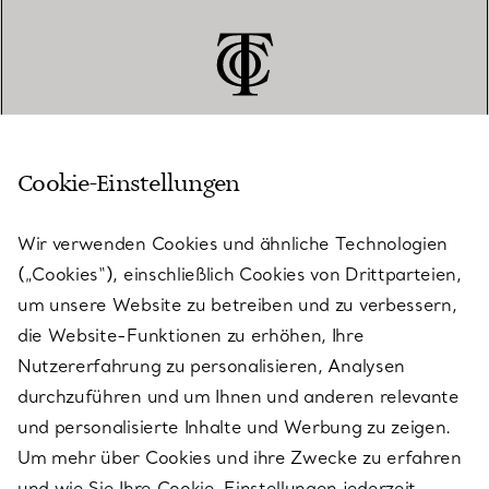
Cookie-Einstellungen
KUNDENSERVICE
Wir verwenden Cookies und ähnliche Technologien
(„Cookies“), einschließlich Cookies von Drittparteien,
SERVICES
um unsere Website zu betreiben und zu verbessern,
die Website-Funktionen zu erhöhen, Ihre
Nutzererfahrung zu personalisieren, Analysen
ÜBER TIFFANY & CO.
durchzuführen und um Ihnen und anderen relevante
und personalisierte Inhalte und Werbung zu zeigen.
Um mehr über Cookies und ihre Zwecke zu erfahren
RECHTLICHE HINWEISE
und wie Sie Ihre Cookie-Einstellungen jederzeit