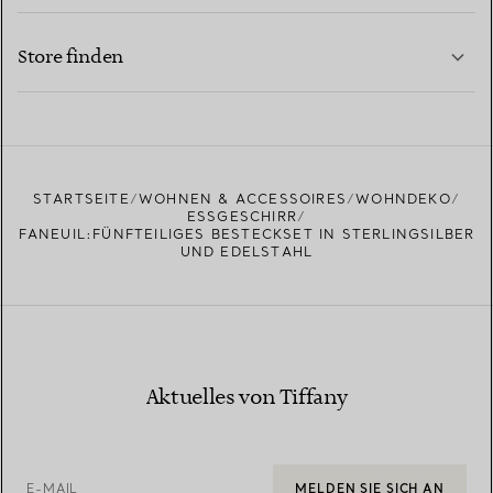
KONTAKTIEREN SIE UNS
MEHR ERFAHREN
Store finden
MEHR ERFAHREN
EINEN STORE IN IHRER NÄHE FINDEN
STARTSEITE
WOHNEN & ACCESSOIRES
WOHNDEKO
ESSGESCHIRR
FANEUIL:FÜNFTEILIGES BESTECKSET IN STERLINGSILBER
UND EDELSTAHL
Aktuelles von Tiffany
E-MAIL
MELDEN SIE SICH AN