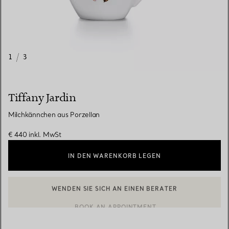
1
/
3
Tiffany Jardin
Milchkännchen aus Porzellan
€ 440
inkl. MwSt
IN DEN WARENKORB LEGEN
WENDEN SIE SICH AN EINEN BERATER
EINEN KUNDENBERATER KONTAKTIEREN ODER EINEN TERMI
BOOK AN APPOINTMENT