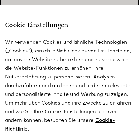
Cookie-Einstellungen
KUNDENSERVICE
Wir verwenden Cookies und ähnliche Technologien
(„Cookies“), einschließlich Cookies von Drittparteien,
SERVICES
um unsere Website zu betreiben und zu verbessern,
die Website-Funktionen zu erhöhen, Ihre
Nutzererfahrung zu personalisieren, Analysen
ÜBER TIFFANY & CO.
durchzuführen und um Ihnen und anderen relevante
und personalisierte Inhalte und Werbung zu zeigen.
Um mehr über Cookies und ihre Zwecke zu erfahren
RECHTLICHE HINWEISE
und wie Sie Ihre Cookie-Einstellungen jederzeit
ändern können, besuchen Sie unsere
Cookie-
Richtlinie.
FOLGEN SIE UNS