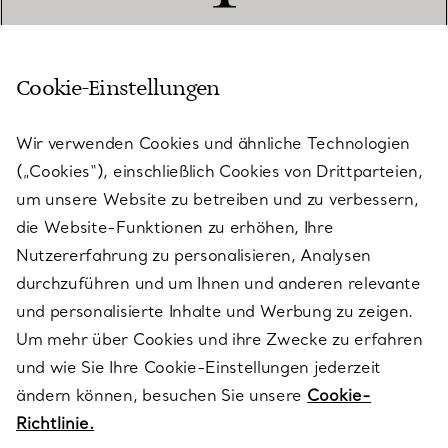
Cookie-Einstellungen
KUNDENSERVICE
Wir verwenden Cookies und ähnliche Technologien
(„Cookies“), einschließlich Cookies von Drittparteien,
SERVICES
um unsere Website zu betreiben und zu verbessern,
die Website-Funktionen zu erhöhen, Ihre
Nutzererfahrung zu personalisieren, Analysen
ÜBER TIFFANY & CO.
durchzuführen und um Ihnen und anderen relevante
und personalisierte Inhalte und Werbung zu zeigen.
Um mehr über Cookies und ihre Zwecke zu erfahren
RECHTLICHE HINWEISE
und wie Sie Ihre Cookie-Einstellungen jederzeit
ändern können, besuchen Sie unsere
Cookie-
Richtlinie.
FOLGEN SIE UNS