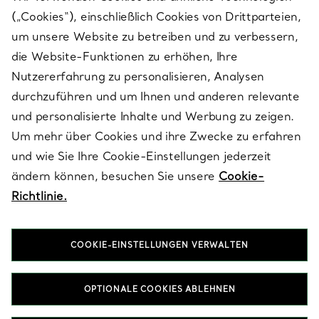
(„Cookies“), einschließlich Cookies von Drittparteien,
SERVICES
um unsere Website zu betreiben und zu verbessern,
die Website-Funktionen zu erhöhen, Ihre
Nutzererfahrung zu personalisieren, Analysen
ÜBER TIFFANY & CO.
durchzuführen und um Ihnen und anderen relevante
und personalisierte Inhalte und Werbung zu zeigen.
Um mehr über Cookies und ihre Zwecke zu erfahren
RECHTLICHE HINWEISE
und wie Sie Ihre Cookie-Einstellungen jederzeit
ändern können, besuchen Sie unsere
Cookie-
Richtlinie.
FOLGEN SIE UNS
COOKIE-EINSTELLUNGEN VERWALTEN
Standort ändern:
OPTIONALE COOKIES ABLEHNEN
T&Co. 2026