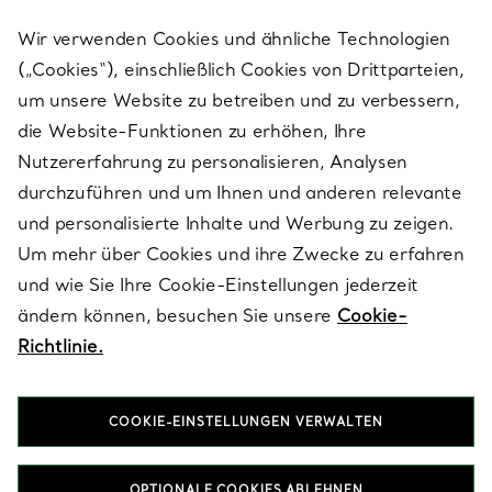
Wir verwenden Cookies und ähnliche Technologien
(„Cookies“), einschließlich Cookies von Drittparteien,
SERVICES
um unsere Website zu betreiben und zu verbessern,
die Website-Funktionen zu erhöhen, Ihre
Nutzererfahrung zu personalisieren, Analysen
ÜBER TIFFANY & CO.
durchzuführen und um Ihnen und anderen relevante
und personalisierte Inhalte und Werbung zu zeigen.
Um mehr über Cookies und ihre Zwecke zu erfahren
RECHTLICHE HINWEISE
und wie Sie Ihre Cookie-Einstellungen jederzeit
ändern können, besuchen Sie unsere
Cookie-
Richtlinie.
FOLGEN SIE UNS
COOKIE-EINSTELLUNGEN VERWALTEN
Standort ändern:
OPTIONALE COOKIES ABLEHNEN