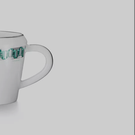
Elsa Peretti®
Tipps zur Auswahl eines
Eherings