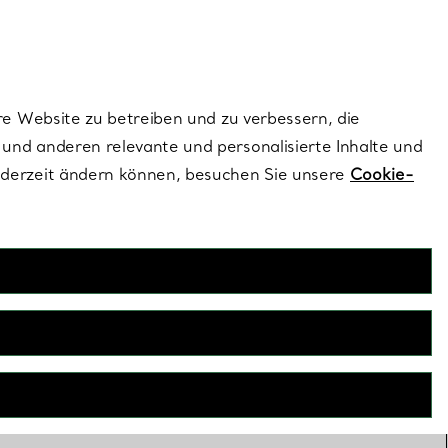
ionen und exklusive Updates an.
Kontaktieren Sie un
Melden Sie sich
re Website zu betreiben und zu verbessern, die
und anderen relevante und personalisierte Inhalte und
ederzeit ändern können, besuchen Sie unsere
Cookie-