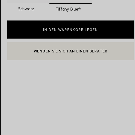
ausgewählt
Schwarz
Tiffany Blue®
Eheringe für Damen
Eheringe für Herren
IN DEN WARENKORB LEGEN
Vereinbaren Sie Ihren
Termin
mit e
WENDEN SIE SICH AN EINEN BERATER
EINEN KUNDENBERATER KONTAKTIEREN ODER EINEN TERM
BOOK AN APPOINTMENT