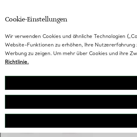
Treten Sie ein in die Welt von 
Cookie-Einstellungen
Gehen Sie auf die Seite „Stores“
Wir verwenden Cookies und ähnliche Technologien („Cook
Website-Funktionen zu erhöhen, Ihre Nutzererfahrung z
Werbung zu zeigen. Um mehr über Cookies und ihre Zwe
Richtlinie.
Tiffany T True
Milchkännchen in Tiffany Blue® mit handgemaltem Platinrand
€ 410
inkl. MwSt