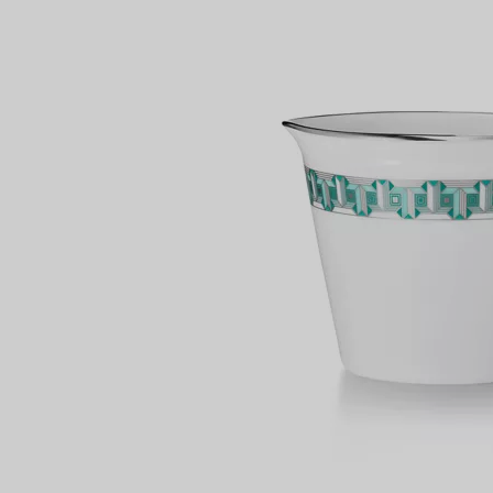
Partnerringe
Eternity Ringe
inem Tiffany-Diamantenexperten.
IN VEREINBAREN