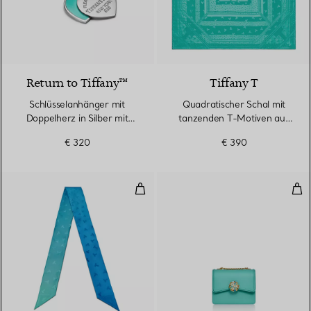
Return to Tiffany™
Tiffany T
Schlüsselanhänger mit
Quadratischer Schal mit
Doppelherz in Silber mit
tanzenden T-Motiven aus
Tiffany Blue®
Jacquard-Seide in Tiffany
€ 320
€ 390
Blue®
Schmaler Schal mit tanzendem T a
Kle
3 Farben