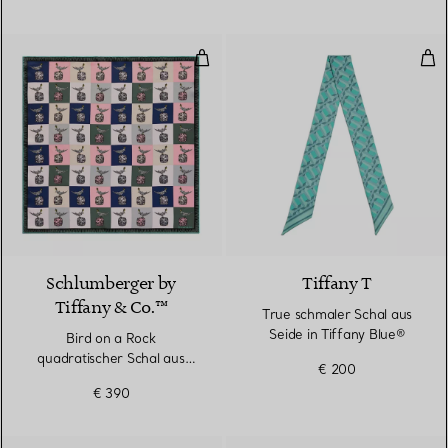
Bird on a Rock quadratischer Scha
Tru
3 Farben
Schlumberger by
Tiffany T
Tiffany & Co.™
True schmaler Schal aus
Seide in Tiffany Blue®
Bird on a Rock
quadratischer Schal aus
€ 200
Seide in Kristallrosa
€ 390