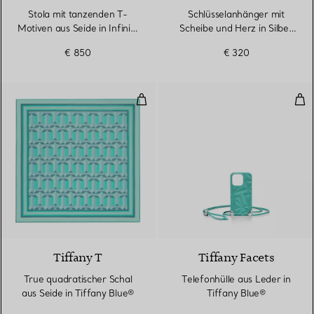
Stola mit tanzenden T-
Schlüsselanhänger mit
Motiven aus Seide in Infinity
Scheibe und Herz in Silber
Blue®
mit Tiffany Blue®
€ 850
€ 320
True quadratischer Schal aus Sei
Tel
3 Farben
Tiffany T
Tiffany Facets
True quadratischer Schal
Telefonhülle aus Leder in
aus Seide in Tiffany Blue®
Tiffany Blue®