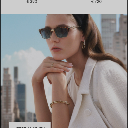
€ 390
€ 720