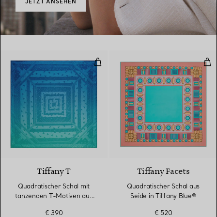
JETZT ANSEHEN
Quadratischer Schal mit tanzende
Qua
3 Farben
Tiffany T
Tiffany Facets
Quadratischer Schal mit
Quadratischer Schal aus
tanzenden T-Motiven aus
Seide in Tiffany Blue®
Seide in Infinity Blue®
€ 390
€ 520