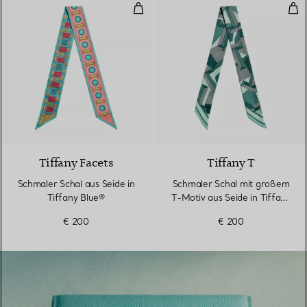
Schmaler Schal aus Seide in Tiff
Sch
4 Farben
Tiffany Facets
Tiffany T
Schmaler Schal aus Seide in
Schmaler Schal mit großem
Tiffany Blue®
T-Motiv aus Seide in Tiffany
Blue®
€ 200
€ 200