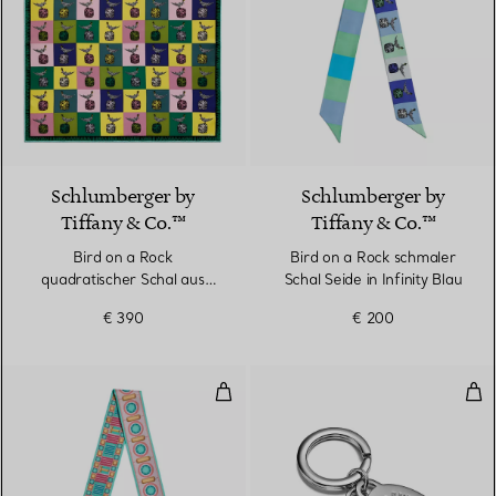
3 Farben
Schlumberger by
Schlumberger by
Tiffany & Co.™
Tiffany & Co.™
Bird on a Rock
Bird on a Rock schmaler
quadratischer Schal aus
Schal Seide in Infinity Blau
Seide in Zitringelb
€ 390
€ 200
Schmaler Schal aus mehrfarbiger
Sch