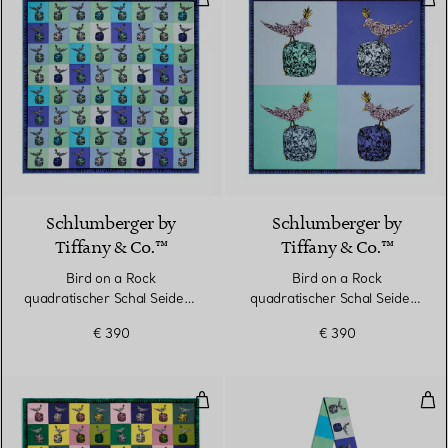
3 Farben
Schlumberger by
Schlumberger by
Tiffany & Co.™
Tiffany & Co.™
Bird on a Rock
Bird on a Rock
quadratischer Schal Seide in
quadratischer Schal Seide in
Infinity Blau
Infinity Blau
€ 390
€ 390
Bird on a Rock quadratischer Scha
Bird