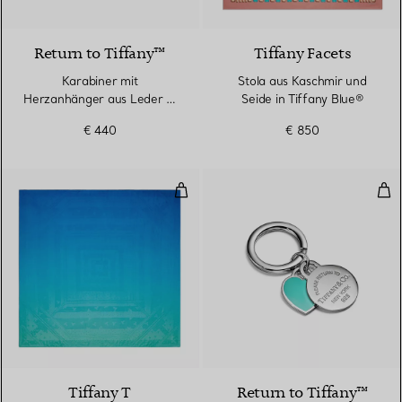
3 Farben
Return to Tiffany™
Tiffany Facets
Karabiner mit
Stola aus Kaschmir und
Herzanhänger aus Leder in
Seide in Tiffany Blue®
Tiffany Blue®
€ 440
€ 850
Stola mit tanzenden T-Motiven au
Sch
3 Farben
Tiffany T
Return to Tiffany™