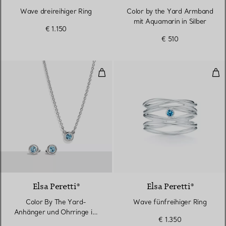
Wave dreireihiger Ring
Color by the Yard Armband
mit Aquamarin in Silber
€ 1.150
€ 510
Color By The Yard-Anhänger und 
Wav
Elsa Peretti®
Elsa Peretti®
Color By The Yard-
Wave fünfreihiger Ring
Anhänger und Ohrringe im
€ 1.350
Set aus Silber mit