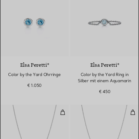
Elsa Peretti®
Elsa Peretti®
Color by the Yard Ohrringe
Color by the Yard Ring in
Silber mit einem Aquamarin
€ 1.050
€ 450
Color by the Yard Anhänger mit 
Col