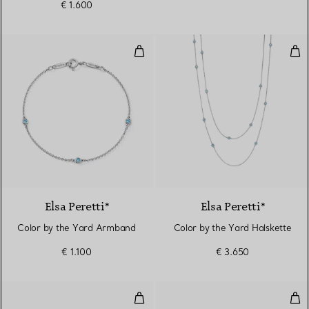
€ 1.600
Aquamarin
Color by the Yard Armband
Col
Elsa Peretti®
Elsa Peretti®
Color by the Yard Armband
Color by the Yard Halskette
€ 1.100
€ 3.650
Color by the Yard Ohrringe
Col