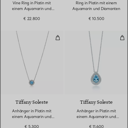
Vine Ring in Platin mit
Ring in Platin mit einem
einem Aquamarin und
Aquamarin und Diamanten
Diamanten
€ 22.800
€ 10.500
Anhänger in Platin mit einem A
Anh
4 gemstones
Tiffany Soleste
Tiffany Soleste
Anhänger in Platin mit
Anhänger in Platin mit
einem Aquamarin und
einem Aquamarin und
Diamanten
Diamanten
€ 5.300
€ 11.600