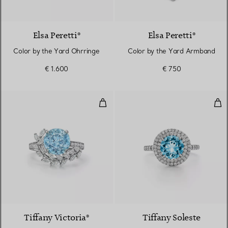
Elsa Peretti®
Elsa Peretti®
Color by the Yard Ohrringe
Color by the Yard Armband
€ 1.600
€ 750
Vine Ring in Platin mit einem A
Rin
3 gemstones
Tiffany Victoria®
Tiffany Soleste