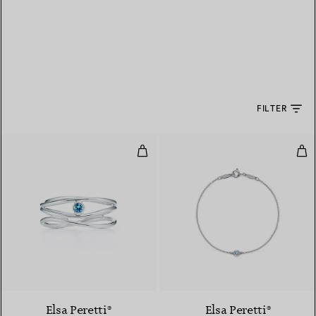
FILTER
Wave dreireihiger Ring
Col
Elsa Peretti®
Elsa Peretti®