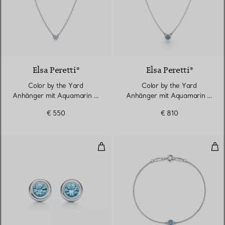
Elsa Peretti®
Elsa Peretti®
Color by the Yard
Color by the Yard
Anhänger mit Aquamarin in
Anhänger mit Aquamarin in
Silber
Silber
€ 550
€ 810
Color by the Yard Ohrringe
Col