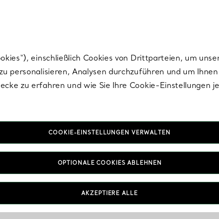
Tiffany.
Melden Sie
sich für die neuesten Nachrichten, kuratierte Inspirat
ies“), einschließlich Cookies von Drittparteien, um unse
u personalisieren, Analysen durchzuführen und um Ihnen 
cke zu erfahren und wie Sie Ihre Cookie-Einstellungen j
COOKIE-EINSTELLUNGEN VERWALTEN
OPTIONALE COOKIES ABLEHNEN
AKZEPTIERE ALLE
IN VEREINBAREN