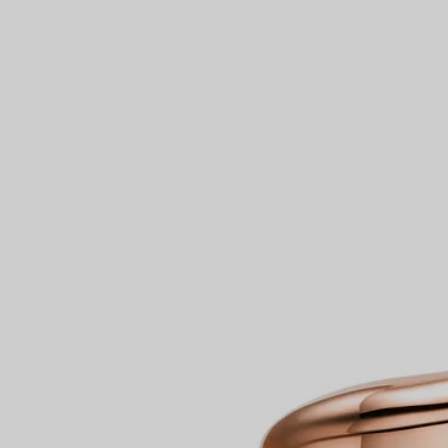
Partnerringe
Eternity Ringe
inem Tiffany-Diamantenexperten.