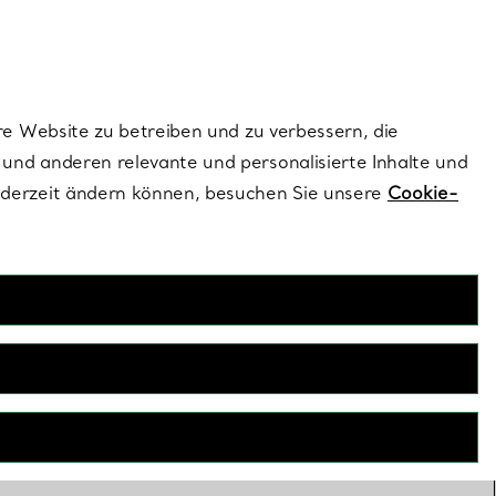
ionen und exklusive Updates an.
Kontaktieren Sie un
Melden Sie sich
re Website zu betreiben und zu verbessern, die
und anderen relevante und personalisierte Inhalte und
ederzeit ändern können, besuchen Sie unsere
Cookie-