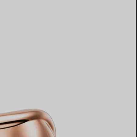
Elsa Peretti®
Tipps zur Auswahl eines
Eherings