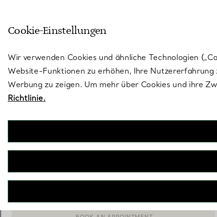
Treten Sie ein in die Welt von 
Cookie-Einstellungen
Gehen Sie auf die Seite „Stores“
Wir verwenden Cookies und ähnliche Technologien („Cook
Website-Funktionen zu erhöhen, Ihre Nutzererfahrung z
Werbung zu zeigen. Um mehr über Cookies und ihre Zwe
Richtlinie.
Elsa Peretti®
Großer Bone Cuff in Roségold, 95 mm breit
€ 58.000
inkl. MwSt
BENACHRICHTIGEN SIE MICH, WENN VERFÜGBAR
BOOK AN APPOINTMENT
EINEN KUNDENBERATER KONTAKTIEREN ODER EINEN TERM