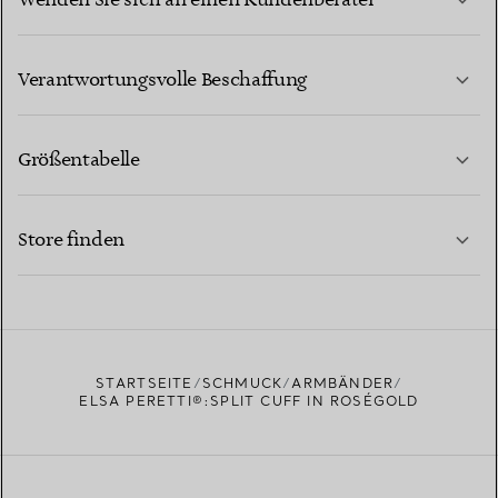
Wenden Sie sich an einen Kundenberater
MEHR ERFAHREN
Verantwortungsvolle Beschaffung
Größentabelle
KONTAKTIEREN SIE UNS
MEHR ERFAHREN
Store finden
MEHR ERFAHREN
EINEN STORE IN IHRER NÄHE FINDEN
STARTSEITE
SCHMUCK
ARMBÄNDER
ELSA PERETTI®:SPLIT CUFF IN ROSÉGOLD