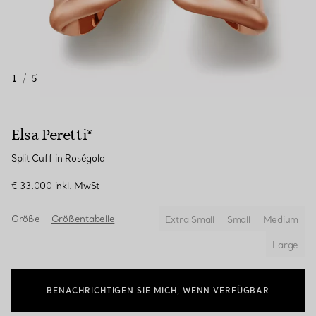
1
/
5
Elsa Peretti®
Split Cuff in Roségold
€ 33.000
inkl. MwSt
Größe
Größentabelle
Extra Small
Small
Medium
ausgewä
Large
BENACHRICHTIGEN SIE MICH, WENN VERFÜGBAR