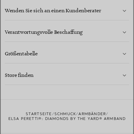
Wenden Sie sich an einen Kundenberater
MEHR ERFAHREN
Verantwortungsvolle Beschaffung
Größentabelle
KONTAKTIEREN SIE UNS
MEHR ERFAHREN
Store finden
MEHR ERFAHREN
EINEN STORE IN IHRER NÄHE FINDEN
STARTSEITE
SCHMUCK
ARMBÄNDER
ELSA PERETTI®: DIAMONDS BY THE YARD® ARMBAND