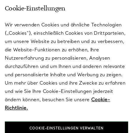
Cookie-Einstellungen
KUNDENSERVICE
Wir verwenden Cookies und ähnliche Technologien
(„Cookies“), einschließlich Cookies von Drittparteien,
SERVICES
um unsere Website zu betreiben und zu verbessern,
die Website-Funktionen zu erhöhen, Ihre
Nutzererfahrung zu personalisieren, Analysen
ÜBER TIFFANY & CO.
durchzuführen und um Ihnen und anderen relevante
und personalisierte Inhalte und Werbung zu zeigen.
Um mehr über Cookies und ihre Zwecke zu erfahren
RECHTLICHE HINWEISE
und wie Sie Ihre Cookie-Einstellungen jederzeit
ändern können, besuchen Sie unsere
Cookie-
Richtlinie.
FOLGEN SIE UNS
COOKIE-EINSTELLUNGEN VERWALTEN