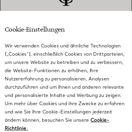
Cookie-Einstellungen
KUNDENSERVICE
Wir verwenden Cookies und ähnliche Technologien
(„Cookies“), einschließlich Cookies von Drittparteien,
SERVICES
um unsere Website zu betreiben und zu verbessern,
die Website-Funktionen zu erhöhen, Ihre
Nutzererfahrung zu personalisieren, Analysen
ÜBER TIFFANY & CO.
durchzuführen und um Ihnen und anderen relevante
und personalisierte Inhalte und Werbung zu zeigen.
Um mehr über Cookies und ihre Zwecke zu erfahren
RECHTLICHE HINWEISE
und wie Sie Ihre Cookie-Einstellungen jederzeit
ändern können, besuchen Sie unsere
Cookie-
Richtlinie.
FOLGEN SIE UNS