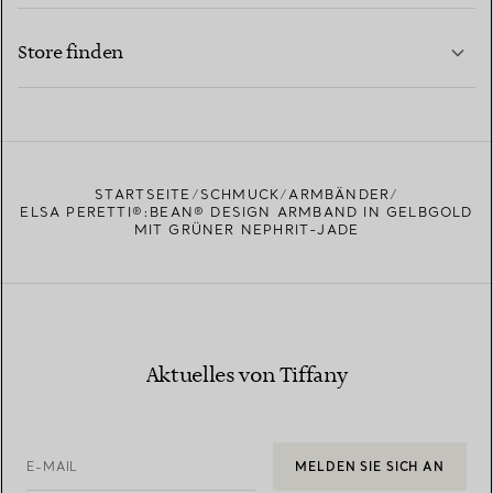
KONTAKTIEREN SIE UNS
MEHR ERFAHREN
Store finden
MEHR ERFAHREN
EINEN STORE IN IHRER NÄHE FINDEN
STARTSEITE
SCHMUCK
ARMBÄNDER
ELSA PERETTI®:BEAN® DESIGN ARMBAND IN GELBGOLD
MIT GRÜNER NEPHRIT-JADE
Aktuelles von Tiffany
E-MAIL
MELDEN SIE SICH AN