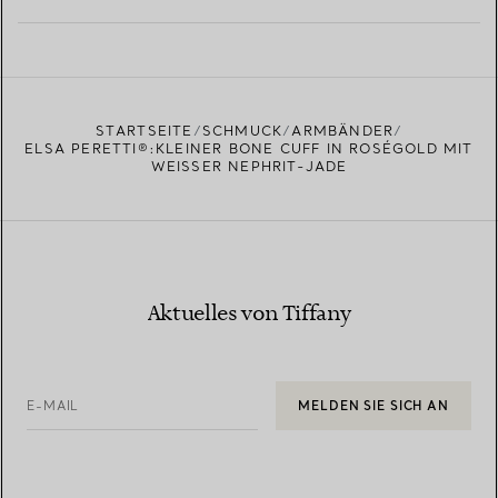
MEHR ERFAHREN
EINEN STORE IN IHRER NÄHE FINDEN
STARTSEITE
SCHMUCK
ARMBÄNDER
ELSA PERETTI®:KLEINER BONE CUFF IN ROSÉGOLD MIT
WEISSER NEPHRIT-JADE
Aktuelles von Tiffany
E-MAIL
MELDEN SIE SICH AN