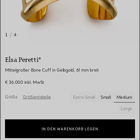
1
/
4
Elsa Peretti®
Mittelgroßer Bone Cuff in Gelbgold, 61 mm breit
€ 36.000
inkl. MwSt
Größe
Größentabelle
Extra Small
Small
Medium
ausgewä
Large
IN DEN WARENKORB LEGEN