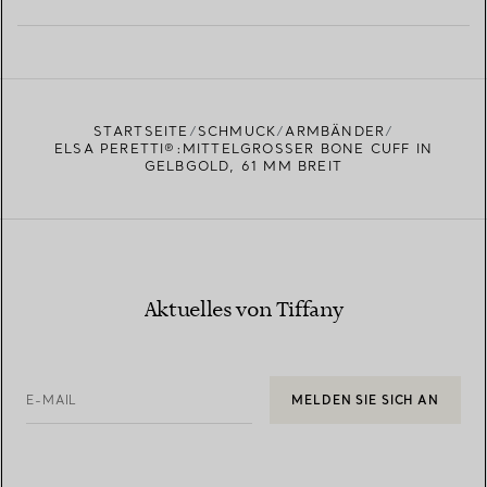
MEHR ERFAHREN
EINEN STORE IN IHRER NÄHE FINDEN
STARTSEITE
SCHMUCK
ARMBÄNDER
ELSA PERETTI®:MITTELGROSSER BONE CUFF IN G
ELBGOLD, 61 MM BREIT
Aktuelles von Tiffany
E-MAIL
MELDEN SIE SICH AN