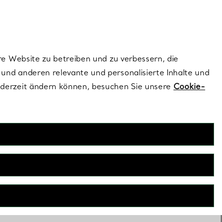
ionen und exklusive Updates an.
Kontaktieren Sie un
Melden Sie sich
re Website zu betreiben und zu verbessern, die
und anderen relevante und personalisierte Inhalte und
ederzeit ändern können, besuchen Sie unsere
Cookie-