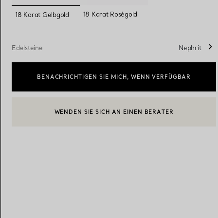
ausgewählt
18 Karat Roségold
18 Karat Gelbgold
Eheringe für Damen
Eheringe für Herren
Edelsteine
Nephrit
BENACHRICHTIGEN SIE MICH, WENN VERFÜGBAR
Vereinbaren Sie Ihren
Termin
mit e
BOOK AN APPOINTMENT
EINEN KUNDENBERATER KONTAKTIEREN ODER EINEN TERM