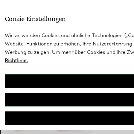
Treten Sie ein in die Welt von 
Cookie-Einstellungen
Gehen Sie auf die Seite „Stores“
Wir verwenden Cookies und ähnliche Technologien („Cook
Website-Funktionen zu erhöhen, Ihre Nutzererfahrung z
Werbung zu zeigen. Um mehr über Cookies und ihre Zwe
Richtlinie.
Elsa Peretti®
Kleiner Bone Cuff in Gold mit weißer Nephrit-Jade
€ 41.000
inkl. MwSt