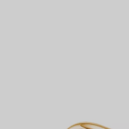
Partnerringe
Eternity Ringe
inem Tiffany-Diamantenexperten.
IN VEREINBAREN