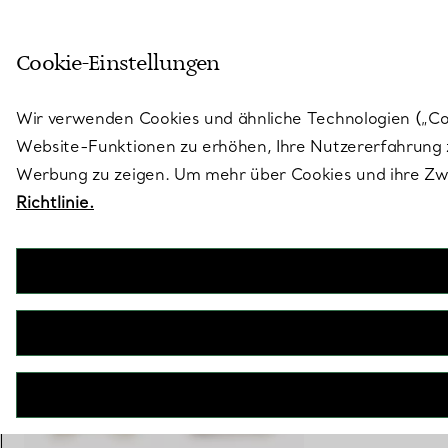
Treten Sie ein in die Welt von 
Cookie-Einstellungen
Gehen Sie auf die Seite „Stores“
Wir verwenden Cookies und ähnliche Technologien („Cook
Website-Funktionen zu erhöhen, Ihre Nutzererfahrung z
Werbung zu zeigen. Um mehr über Cookies und ihre Zwe
Richtlinie.
Elsa Peretti®
Kleiner Bone Cuff in Gelbgold mit Tigereisen
€ 41.000
inkl. MwSt