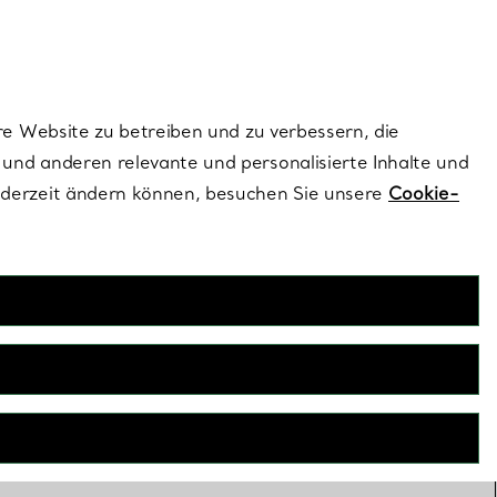
ionen und exklusive Updates an.
Kontaktieren Sie un
Melden Sie sich
re Website zu betreiben und zu verbessern, die
und anderen relevante und personalisierte Inhalte und
ederzeit ändern können, besuchen Sie unsere
Cookie-