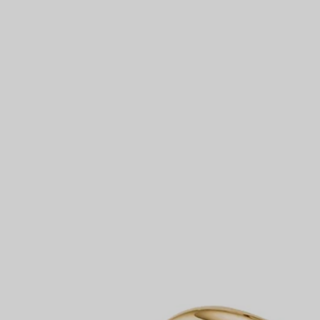
Partnerringe
Eternity Ringe
inem Tiffany-Diamantenexperten.
IN VEREINBAREN