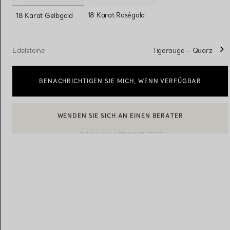
ausgewählt
18 Karat Roségold
18 Karat Gelbgold
Eheringe für Damen
Eheringe für Herren
Edelsteine
Tigerauge – Quarz
BENACHRICHTIGEN SIE MICH, WENN VERFÜGBAR
Vereinbaren Sie Ihren
Termin
mit e
BOOK AN APPOINTMENT
EINEN KUNDENBERATER KONTAKTIEREN ODER EINEN TERM