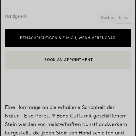
Handgelenk
Links
Rechts
ausge
BENACHRICHTIGEN SIE MICH, WENN VERFÜGBAR
BOOK AN APPOINTMENT
EINEN KUNDENBERATER KONTAKTIEREN ODER EINEN TERMI
Eine Hommage an die erhabene Schönheit der
Natur – Elsa Peretti® Bone Cuffs mit geschliffenem
Stein werden von meisterhaften Kunsthandwerkern
hergestellt, die jeden Stein von Hand schleifen und