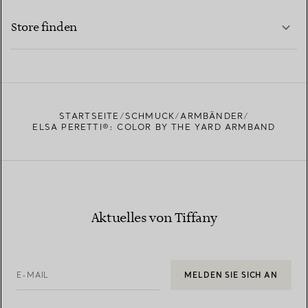
MEHR ERFAHREN
Store finden
MEHR ERFAHREN
EINEN STORE IN IHRER NÄHE FINDEN
STARTSEITE
SCHMUCK
ARMBÄNDER
ELSA PERETTI®: COLOR BY THE YARD ARMBAND
Aktuelles von Tiffany
E-MAIL
MELDEN SIE SICH AN