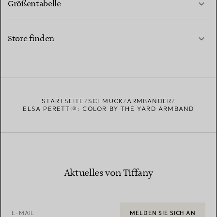
Größentabelle
KONTAKTIEREN SIE UNS
MEHR ERFAHREN
Store finden
MEHR ERFAHREN
EINEN STORE IN IHRER NÄHE FINDEN
STARTSEITE
SCHMUCK
ARMBÄNDER
ELSA PERETTI®: COLOR BY THE YARD ARMBAND
Aktuelles von Tiffany
E-MAIL
MELDEN SIE SICH AN