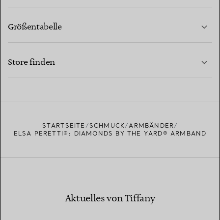
Größentabelle
KONTAKTIEREN SIE UNS
MEHR ERFAHREN
Store finden
MEHR ERFAHREN
EINEN STORE IN IHRER NÄHE FINDEN
STARTSEITE
SCHMUCK
ARMBÄNDER
ELSA PERETTI®: DIAMONDS BY THE YARD® ARMBAND
Aktuelles von Tiffany