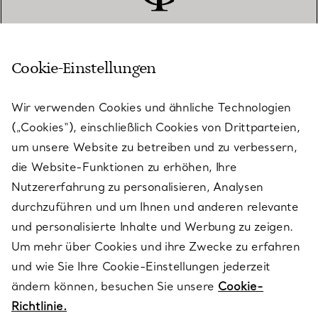
Cookie-Einstellungen
KUNDENSERVICE
Wir verwenden Cookies und ähnliche Technologien
(„Cookies“), einschließlich Cookies von Drittparteien,
SERVICES
um unsere Website zu betreiben und zu verbessern,
die Website-Funktionen zu erhöhen, Ihre
Nutzererfahrung zu personalisieren, Analysen
ÜBER TIFFANY & CO.
durchzuführen und um Ihnen und anderen relevante
und personalisierte Inhalte und Werbung zu zeigen.
Um mehr über Cookies und ihre Zwecke zu erfahren
RECHTLICHE HINWEISE
und wie Sie Ihre Cookie-Einstellungen jederzeit
ändern können, besuchen Sie unsere
Cookie-
Richtlinie.
FOLGEN SIE UNS