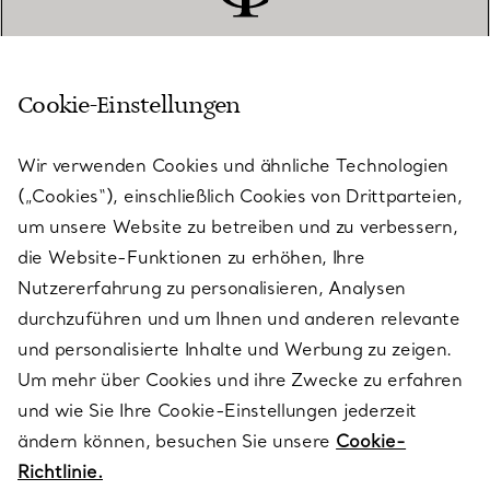
Cookie-Einstellungen
KUNDENSERVICE
Wir verwenden Cookies und ähnliche Technologien
(„Cookies“), einschließlich Cookies von Drittparteien,
SERVICES
um unsere Website zu betreiben und zu verbessern,
die Website-Funktionen zu erhöhen, Ihre
Nutzererfahrung zu personalisieren, Analysen
ÜBER TIFFANY & CO.
durchzuführen und um Ihnen und anderen relevante
und personalisierte Inhalte und Werbung zu zeigen.
Um mehr über Cookies und ihre Zwecke zu erfahren
RECHTLICHE HINWEISE
und wie Sie Ihre Cookie-Einstellungen jederzeit
ändern können, besuchen Sie unsere
Cookie-
Richtlinie.
FOLGEN SIE UNS