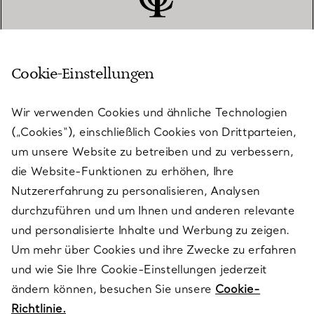
Cookie-Einstellungen
KUNDENSERVICE
Wir verwenden Cookies und ähnliche Technologien
(„Cookies“), einschließlich Cookies von Drittparteien,
SERVICES
um unsere Website zu betreiben und zu verbessern,
die Website-Funktionen zu erhöhen, Ihre
Nutzererfahrung zu personalisieren, Analysen
ÜBER TIFFANY & CO.
durchzuführen und um Ihnen und anderen relevante
und personalisierte Inhalte und Werbung zu zeigen.
Um mehr über Cookies und ihre Zwecke zu erfahren
RECHTLICHE HINWEISE
und wie Sie Ihre Cookie-Einstellungen jederzeit
ändern können, besuchen Sie unsere
Cookie-
Richtlinie.
FOLGEN SIE UNS