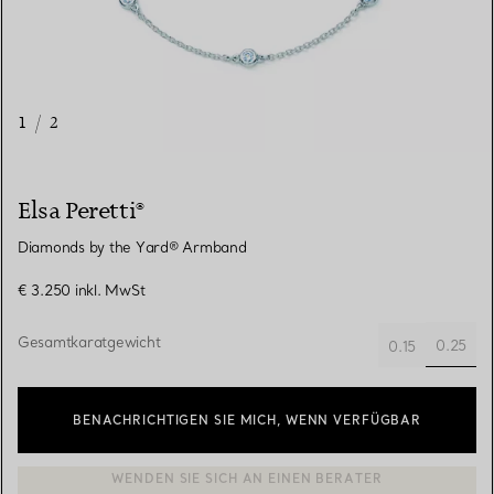
1
/
2
Elsa Peretti®
Diamonds by the Yard® Armband
€ 3.250
inkl. MwSt
Gesamtkaratgewicht
0.25
0.15
ausge
BENACHRICHTIGEN SIE MICH, WENN VERFÜGBAR