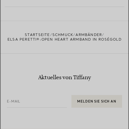
MEHR ERFAHREN
EINEN STORE IN IHRER NÄHE FINDEN
STARTSEITE
SCHMUCK
ARMBÄNDER
ELSA PERETTI®:OPEN HEART ARMBAND IN ROSÉGOLD
Aktuelles von Tiffany
E-MAIL
MELDEN SIE SICH AN