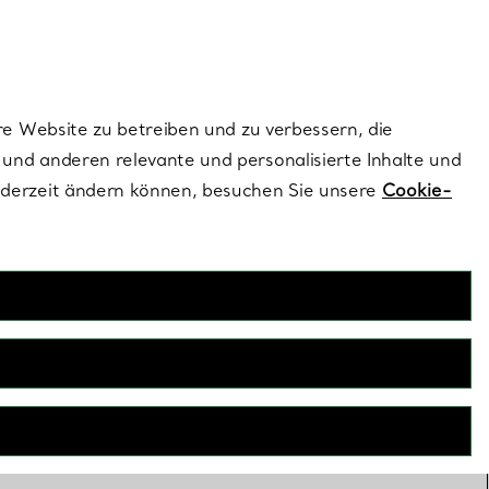
ionen und exklusive Updates an.
Kontaktieren Sie un
Melden Sie sich
re Website zu betreiben und zu verbessern, die
und anderen relevante und personalisierte Inhalte und
ederzeit ändern können, besuchen Sie unsere
Cookie-