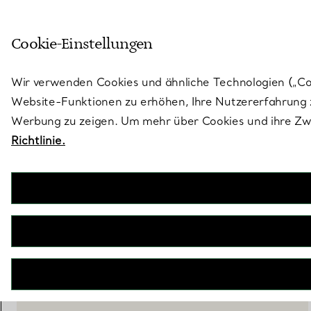
Treten Sie ein in die Welt von 
Cookie-Einstellungen
Gehen Sie auf die Seite „Stores“
Wir verwenden Cookies und ähnliche Technologien („Cook
Website-Funktionen zu erhöhen, Ihre Nutzererfahrung z
Werbung zu zeigen. Um mehr über Cookies und ihre Zwe
Richtlinie.
Elsa Peretti®
Open Heart Cuff in Gelbgold mit schwarzer Nephrit-Jade
€ 25.000
inkl. MwSt
BENACHRICHTIGEN SIE MICH, WENN VERFÜGBAR
WENDEN SIE SICH AN EINEN BERATER
EINEN KUNDENBERATER KONTAKTIEREN ODER EINEN TERM
BOOK AN APPOINTMENT