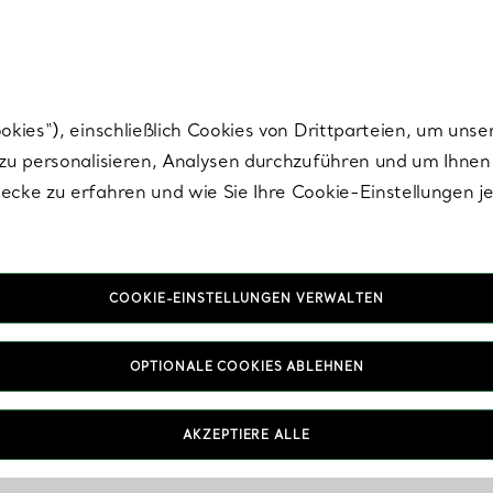
Tiffany.
Melden Sie
sich für die neuesten Nachrichten, kuratierte Inspirat
ies“), einschließlich Cookies von Drittparteien, um unse
u personalisieren, Analysen durchzuführen und um Ihnen 
cke zu erfahren und wie Sie Ihre Cookie-Einstellungen j
COOKIE-EINSTELLUNGEN VERWALTEN
OPTIONALE COOKIES ABLEHNEN
AKZEPTIERE ALLE
IN VEREINBAREN