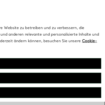
ionen und exklusive Updates an.
Kontaktieren Sie un
Melden Sie sich
re Website zu betreiben und zu verbessern, die
und anderen relevante und personalisierte Inhalte und
ederzeit ändern können, besuchen Sie unsere
Cookie-