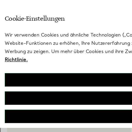
Treten Sie ein in die Welt von 
Cookie-Einstellungen
Gehen Sie auf die Seite „Stores“
Wir verwenden Cookies und ähnliche Technologien („Cook
Website-Funktionen zu erhöhen, Ihre Nutzererfahrung z
Werbung zu zeigen. Um mehr über Cookies und ihre Zwe
Richtlinie.
Elsa Peretti®
Open Heart Armband in Silber, 11 mm
€ 480
inkl. MwSt
IN DEN WARENKORB LEGEN
WENDEN SIE SICH AN EINEN BERATER
BOOK AN APPOINTMENT
EINEN KUNDENBERATER KONTAKTIEREN ODER EINEN TERM