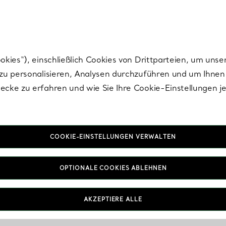
Tiffany.
Melden Sie
sich für die neuesten Nachrichten, kuratierte Inspirat
ies“), einschließlich Cookies von Drittparteien, um unse
u personalisieren, Analysen durchzuführen und um Ihnen 
cke zu erfahren und wie Sie Ihre Cookie-Einstellungen j
COOKIE-EINSTELLUNGEN VERWALTEN
OPTIONALE COOKIES ABLEHNEN
AKZEPTIERE ALLE
IN VEREINBAREN