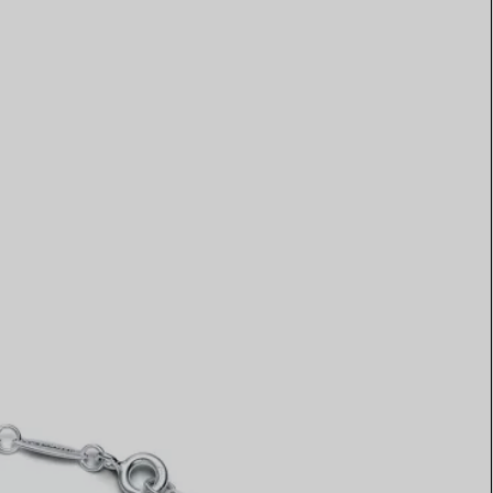
Elsa Peretti®
Tipps zur Auswahl eines
Eherings