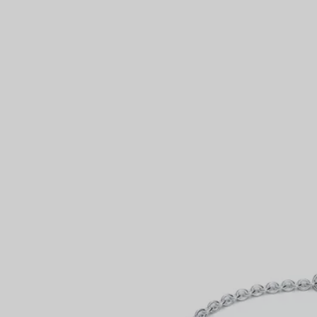
Partnerringe
Eternity Ringe
inem Tiffany-Diamantenexperten.