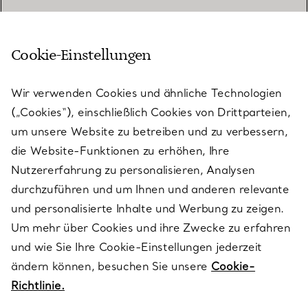
Cookie-Einstellungen
KUNDENSERVICE
Wir verwenden Cookies und ähnliche Technologien
(„Cookies“), einschließlich Cookies von Drittparteien,
SERVICES
um unsere Website zu betreiben und zu verbessern,
die Website-Funktionen zu erhöhen, Ihre
Nutzererfahrung zu personalisieren, Analysen
ÜBER TIFFANY & CO.
durchzuführen und um Ihnen und anderen relevante
und personalisierte Inhalte und Werbung zu zeigen.
Um mehr über Cookies und ihre Zwecke zu erfahren
RECHTLICHE HINWEISE
und wie Sie Ihre Cookie-Einstellungen jederzeit
ändern können, besuchen Sie unsere
Cookie-
Richtlinie.
FOLGEN SIE UNS