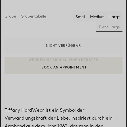
Größe
Größentabelle
Small
Medium
Large
Extra Large
ausgewäh
NICHT VERFÜGBAR
BOOK AN APPOINTMENT
EINEN KUNDENBERATER KONTAKTIEREN ODER EINEN TERMI
Tiffany HardWear ist ein Symbol der
Verwandlungskraft der Liebe. Inspiriert durch ein
Armband aus dem Jahr 1962, das man in den