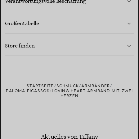
Verantwortungsvolle Beschaffung
Größentabelle
KONTAKTIEREN SIE UNS
MEHR ERFAHREN
Store finden
MEHR ERFAHREN
EINEN STORE IN IHRER NÄHE FINDEN
STARTSEITE
SCHMUCK
ARMBÄNDER
PALOMA PICASSO®:LOVING HEART ARMBAND MIT ZWEI
HERZEN
Aktuelles von Tiffany