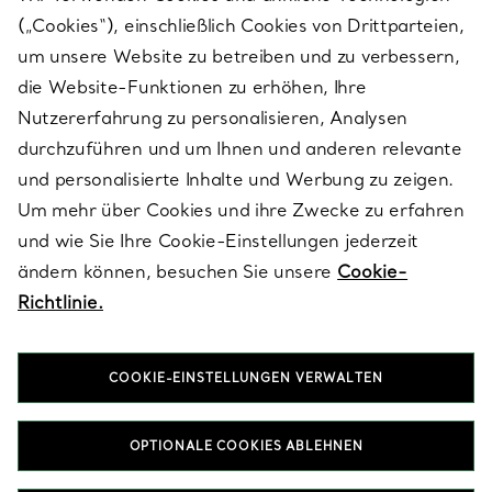
(„Cookies“), einschließlich Cookies von Drittparteien,
SERVICES
um unsere Website zu betreiben und zu verbessern,
die Website-Funktionen zu erhöhen, Ihre
Nutzererfahrung zu personalisieren, Analysen
ÜBER TIFFANY & CO.
durchzuführen und um Ihnen und anderen relevante
und personalisierte Inhalte und Werbung zu zeigen.
Um mehr über Cookies und ihre Zwecke zu erfahren
RECHTLICHE HINWEISE
und wie Sie Ihre Cookie-Einstellungen jederzeit
ändern können, besuchen Sie unsere
Cookie-
Richtlinie.
FOLGEN SIE UNS
COOKIE-EINSTELLUNGEN VERWALTEN
Standort ändern:
OPTIONALE COOKIES ABLEHNEN
T&Co. 2026