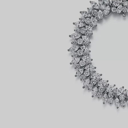
Partnerringe
Eternity Ringe
inem Tiffany-Diamantenexperten.