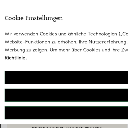
Treten Sie ein in die Welt von 
Cookie-Einstellungen
Gehen Sie auf die Seite „Stores“
Wir verwenden Cookies und ähnliche Technologien („Cook
Website-Funktionen zu erhöhen, Ihre Nutzererfahrung z
Werbung zu zeigen. Um mehr über Cookies und ihre Zwe
Richtlinie.
Cluster-Armband mit
Diamant im
Marquiseschliff
JETZT BUCHEN