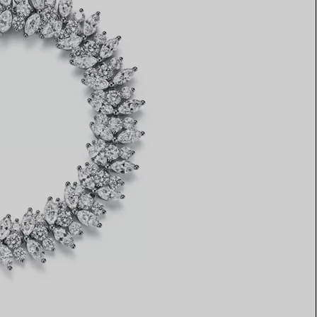
Elsa Peretti®
Tipps zur Auswahl eines
Eherings