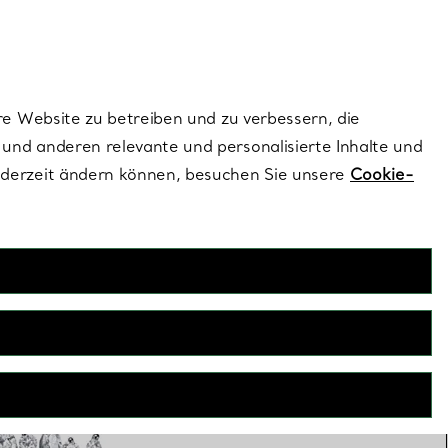
ionen und exklusive Updates an.
Kontaktieren Sie un
Melden Sie sich
re Website zu betreiben und zu verbessern, die
und anderen relevante und personalisierte Inhalte und
ederzeit ändern können, besuchen Sie unsere
Cookie-