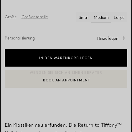
Größe
Größentabelle
Small
Medium
Large
ausgewählt
Personalisierung
Hinzufügen
IN DEN WARENKORB LEGEN
BOOK AN APPOINTMENT
EINEN KUNDENBERATER KONTAKTIEREN ODER EINEN TERMI
Ein Klassiker neu erfunden: Die Return to Tiffany™