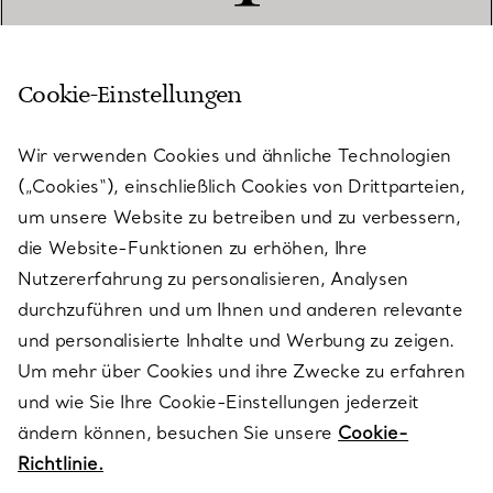
Cookie-Einstellungen
KUNDENSERVICE
Wir verwenden Cookies und ähnliche Technologien
(„Cookies“), einschließlich Cookies von Drittparteien,
SERVICES
um unsere Website zu betreiben und zu verbessern,
die Website-Funktionen zu erhöhen, Ihre
Nutzererfahrung zu personalisieren, Analysen
ÜBER TIFFANY & CO.
durchzuführen und um Ihnen und anderen relevante
und personalisierte Inhalte und Werbung zu zeigen.
Um mehr über Cookies und ihre Zwecke zu erfahren
RECHTLICHE HINWEISE
und wie Sie Ihre Cookie-Einstellungen jederzeit
ändern können, besuchen Sie unsere
Cookie-
Richtlinie.
FOLGEN SIE UNS