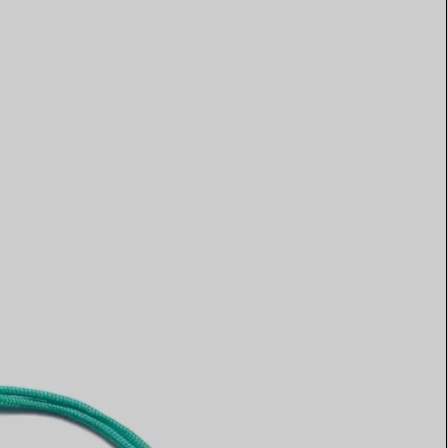
Elsa Peretti®
Tipps zur Auswahl eines
Eherings