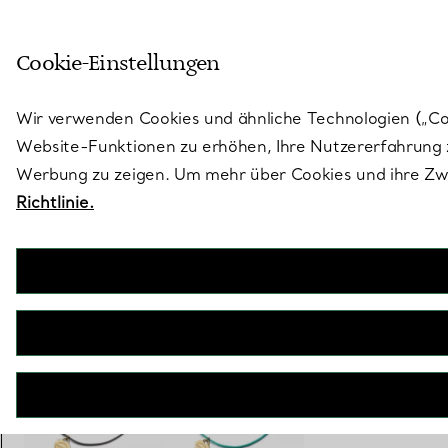
Treten Sie ein in die Welt von 
Cookie-Einstellungen
Gehen Sie auf die Seite „Stores“
Wir verwenden Cookies und ähnliche Technologien („Cook
Website-Funktionen zu erhöhen, Ihre Nutzererfahrung z
Werbung zu zeigen. Um mehr über Cookies und ihre Zwe
Richtlinie.
Return to Tiffany™
Armband mit Herzanhänger in Gelbgold an einer Kordel in Tiffany
Blue®
€ 750
inkl. MwSt