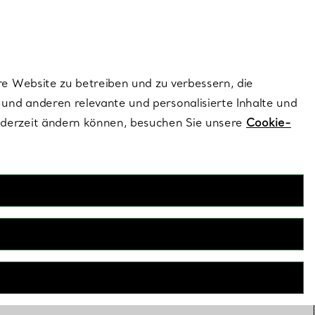
ionen und exklusive Updates an.
Kontaktieren Sie un
Melden Sie sich
re Website zu betreiben und zu verbessern, die
und anderen relevante und personalisierte Inhalte und
ederzeit ändern können, besuchen Sie unsere
Cookie-