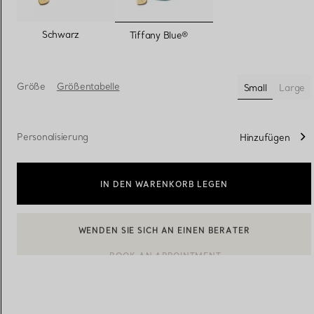
ausgewählt
Schwarz
Tiffany Blue®
Eheringe für Damen
Eheringe für Herren
Größe
Größentabelle
Small
Large
ausgewählt
Vereinbaren Sie Ihren
Termin
mit e
Personalisierung
Hinzufügen
IN DEN WARENKORB LEGEN
BOOK AN APPOINTMENT
EINEN KUNDENBERATER KONTAKTIEREN ODER EINEN TERM