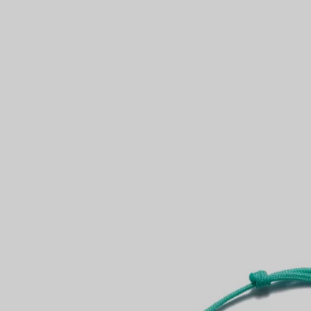
Partnerringe
Eternity Ringe
inem Tiffany-Diamantenexperten.
IN VEREINBAREN