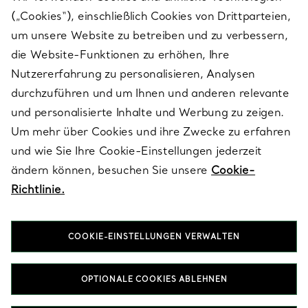
(„Cookies“), einschließlich Cookies von Drittparteien,
SERVICES
um unsere Website zu betreiben und zu verbessern,
die Website-Funktionen zu erhöhen, Ihre
Nutzererfahrung zu personalisieren, Analysen
ÜBER TIFFANY & CO.
durchzuführen und um Ihnen und anderen relevante
und personalisierte Inhalte und Werbung zu zeigen.
Um mehr über Cookies und ihre Zwecke zu erfahren
RECHTLICHE HINWEISE
und wie Sie Ihre Cookie-Einstellungen jederzeit
ändern können, besuchen Sie unsere
Cookie-
Richtlinie.
FOLGEN SIE UNS
COOKIE-EINSTELLUNGEN VERWALTEN
Standort ändern:
OPTIONALE COOKIES ABLEHNEN
T&Co. 2026