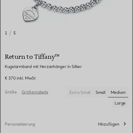
1
/
5
Return to Tiffany™
Kugelarmband mit Herzanhänger in Silber
€ 370
inkl. MwSt
Größe
Größentabelle
Extra Small
Small
Medium
ausgewä
Large
Personalisierung
Hinzufügen