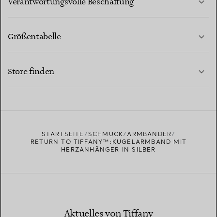
Verantwortungsvolle Beschaffung
Größentabelle
KONTAKTIEREN SIE UNS
MEHR ERFAHREN
Store finden
MEHR ERFAHREN
EINEN STORE IN IHRER NÄHE FINDEN
STARTSEITE
SCHMUCK
ARMBÄNDER
RETURN TO TIFFANY™:KUGELARMBAND MIT
HERZANHÄNGER IN SILBER
Aktuelles von Tiffany