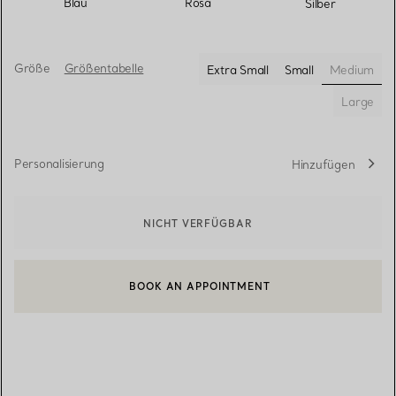
Blau
Rosa
Silber
Größe
Größentabelle
Extra Small
Small
Medium
ausgewä
Large
Personalisierung
Hinzufügen
NICHT VERFÜGBAR
BOOK AN APPOINTMENT
EINEN KUNDENBERATER KONTAKTIEREN ODER EINEN TERMI