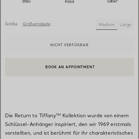
Blau
Silber
Rosa
Größe
Größentabelle
Medium
Large
ausgewählt
NICHT VERFÜGBAR
BOOK AN APPOINTMENT
EINEN KUNDENBERATER KONTAKTIEREN ODER EINEN TERMI
Die Return to Tiffany™ Kollektion wurde von einem
Schlüssel-Anhänger inspiriert, den wir 1969 erstmals
vorstellten, und ist berühmt für ihr charakteristisches