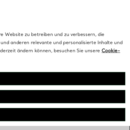
ionen und exklusive Updates an.
Kontaktieren Sie un
Melden Sie sich
re Website zu betreiben und zu verbessern, die
und anderen relevante und personalisierte Inhalte und
ederzeit ändern können, besuchen Sie unsere
Cookie-