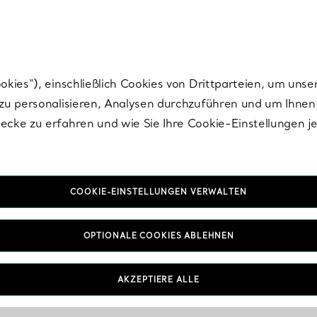
Tiffany.
Melden Sie
sich für die neuesten Nachrichten, kuratierte Inspirat
ies“), einschließlich Cookies von Drittparteien, um unse
u personalisieren, Analysen durchzuführen und um Ihnen 
cke zu erfahren und wie Sie Ihre Cookie-Einstellungen j
COOKIE-EINSTELLUNGEN VERWALTEN
OPTIONALE COOKIES ABLEHNEN
AKZEPTIERE ALLE
IN VEREINBAREN