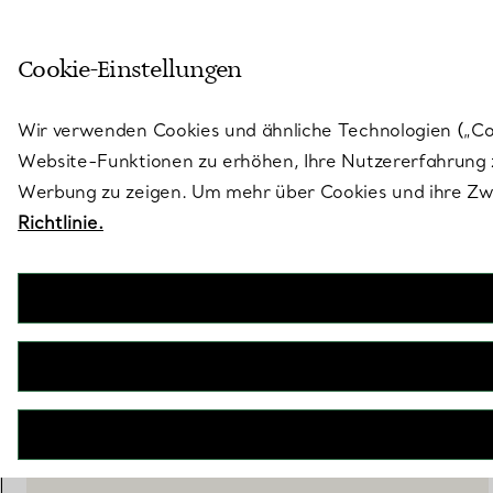
Treten Sie ein in die Welt von 
Cookie-Einstellungen
Gehen Sie auf die Seite „Stores“
Wir verwenden Cookies und ähnliche Technologien („Cook
Website-Funktionen zu erhöhen, Ihre Nutzererfahrung z
Werbung zu zeigen. Um mehr über Cookies und ihre Zwe
Richtlinie.
Sixteen Stone by Tiffany
Armband in Platin und Gelbgold mit Diamanten
€ 55.000
inkl. MwSt
BENACHRICHTIGEN SIE MICH, WENN VERFÜGBAR
BOOK AN APPOINTMENT
EINEN KUNDENBERATER KONTAKTIEREN ODER EINEN TERM