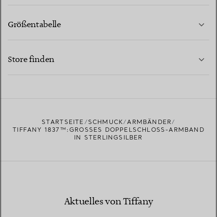
Größentabelle
KONTAKTIEREN SIE UNS
MEHR ERFAHREN
Store finden
MEHR ERFAHREN
EINEN STORE IN IHRER NÄHE FINDEN
STARTSEITE
SCHMUCK
ARMBÄNDER
TIFFANY 1837™:GROSSES DOPPELSCHLOSS-ARMBAND I
N STERLINGSILBER
Aktuelles von Tiffany