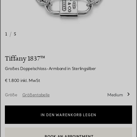
1
/
5
Tiffany 1837™
Großes Doppelschloss-Armband in Sterlingsilber
€ 1.800
inkl. MwSt
Größe
Größentabelle
Medium
IN DEN WARENKORB LEGEN
BOOK AN APPOINTMENT