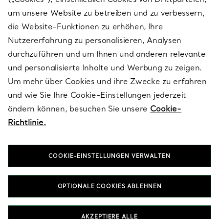
SERVICES
um unsere Website zu betreiben und zu verbessern,
die Website-Funktionen zu erhöhen, Ihre
Nutzererfahrung zu personalisieren, Analysen
ÜBER TIFFANY & CO.
durchzuführen und um Ihnen und anderen relevante
und personalisierte Inhalte und Werbung zu zeigen.
Um mehr über Cookies und ihre Zwecke zu erfahren
RECHTLICHE HINWEISE
und wie Sie Ihre Cookie-Einstellungen jederzeit
ändern können, besuchen Sie unsere
Cookie-
Richtlinie.
FOLGEN SIE UNS
COOKIE-EINSTELLUNGEN VERWALTEN
Standort ändern:
OPTIONALE COOKIES ABLEHNEN
T&Co. 2026
AKZEPTIERE ALLE