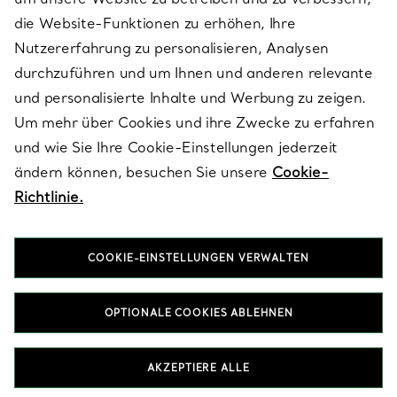
die Website-Funktionen zu erhöhen, Ihre
Nutzererfahrung zu personalisieren, Analysen
ÜBER TIFFANY & CO.
durchzuführen und um Ihnen und anderen relevante
und personalisierte Inhalte und Werbung zu zeigen.
Um mehr über Cookies und ihre Zwecke zu erfahren
RECHTLICHE HINWEISE
und wie Sie Ihre Cookie-Einstellungen jederzeit
ändern können, besuchen Sie unsere
Cookie-
Richtlinie.
FOLGEN SIE UNS
COOKIE-EINSTELLUNGEN VERWALTEN
Standort ändern:
OPTIONALE COOKIES ABLEHNEN
T&Co. 2026
AKZEPTIERE ALLE