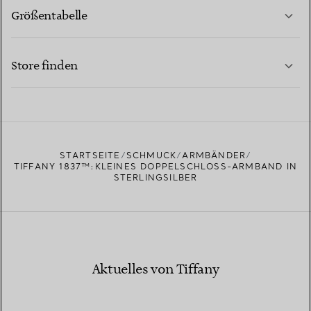
Größentabelle
KONTAKTIEREN SIE UNS
MEHR ERFAHREN
Store finden
MEHR ERFAHREN
EINEN STORE IN IHRER NÄHE FINDEN
STARTSEITE
SCHMUCK
ARMBÄNDER
TIFFANY 1837™:KLEINES DOPPELSCHLOSS-ARMBAND IN
STERLINGSILBER
Aktuelles von Tiffany