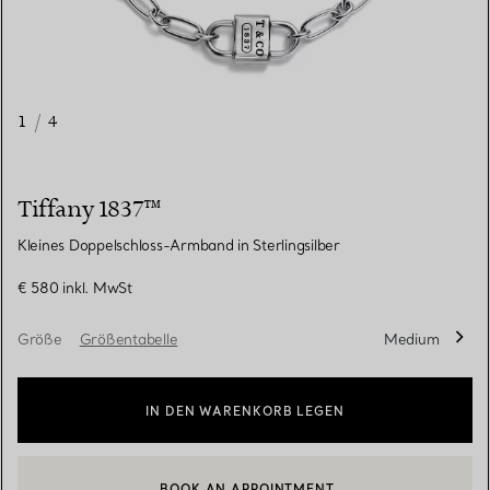
1
/
4
Tiffany 1837™
Kleines Doppelschloss-Armband in Sterlingsilber
€ 580
inkl. MwSt
Größe
Größentabelle
Medium
IN DEN WARENKORB LEGEN
BOOK AN APPOINTMENT