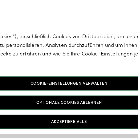
Tiffany.
Melden Sie
sich für die neuesten Nachrichten, kuratierte Inspirat
ies“), einschließlich Cookies von Drittparteien, um unse
u personalisieren, Analysen durchzuführen und um Ihnen 
cke zu erfahren und wie Sie Ihre Cookie-Einstellungen j
COOKIE-EINSTELLUNGEN VERWALTEN
OPTIONALE COOKIES ABLEHNEN
AKZEPTIERE ALLE
IN VEREINBAREN