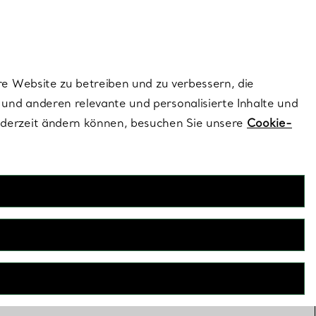
ionen und exklusive Updates an.
Kontaktieren Sie un
Melden Sie sich
re Website zu betreiben und zu verbessern, die
und anderen relevante und personalisierte Inhalte und
ederzeit ändern können, besuchen Sie unsere
Cookie-