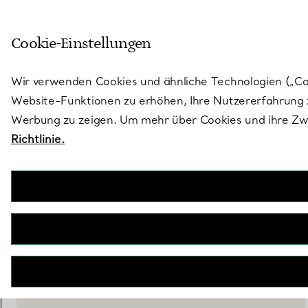
Treten Sie ein in die Welt von 
Cookie-Einstellungen
Gehen Sie auf die Seite „Stores“
Wir verwenden Cookies und ähnliche Technologien („Cook
Website-Funktionen zu erhöhen, Ihre Nutzererfahrung z
Werbung zu zeigen. Um mehr über Cookies und ihre Zwe
Richtlinie.
Elsa Peretti®
Manschettenarmreif mit seitlicher Öffnung
€ 2.100
inkl. MwSt
IN DEN WARENKORB LEGEN
BOOK AN APPOINTMENT
EINEN KUNDENBERATER KONTAKTIEREN ODER EINEN TERM