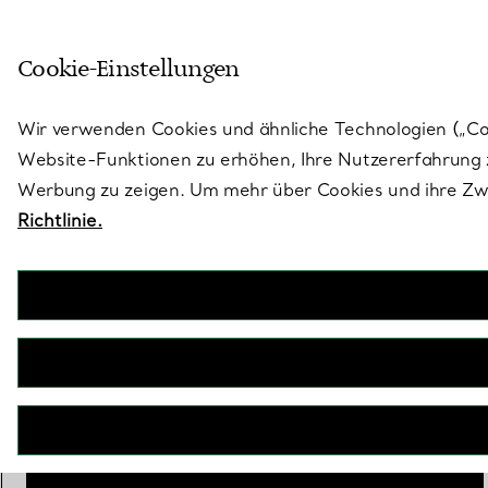
Treten Sie ein in die Welt von 
Cookie-Einstellungen
Gehen Sie auf die Seite „Stores“
Wir verwenden Cookies und ähnliche Technologien („Cook
Website-Funktionen zu erhöhen, Ihre Nutzererfahrung z
Werbung zu zeigen. Um mehr über Cookies und ihre Zwe
Richtlinie.
Elsa Peretti®
Facetten-Armreif
€ 2.400
inkl. MwSt
Größe
Größentabelle
Small
Medium
ausge
BENACHRICHTIGEN SIE MICH, WENN VERFÜGBAR