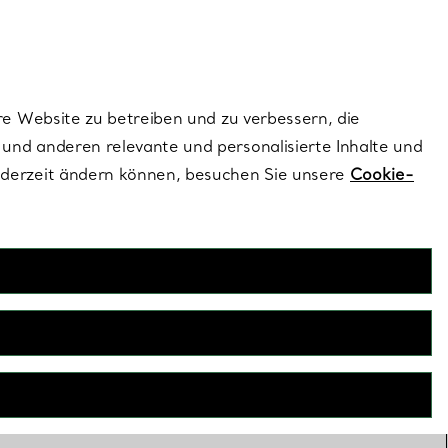
ionen und exklusive Updates an.
Kontaktieren Sie un
Melden Sie sich
re Website zu betreiben und zu verbessern, die
und anderen relevante und personalisierte Inhalte und
ederzeit ändern können, besuchen Sie unsere
Cookie-