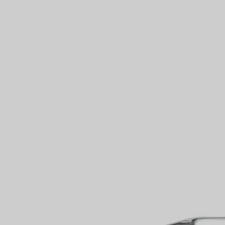
IN VEREINBAREN
Partnerringe
Eternity Ringe
inem Tiffany-Diamantenexperten.