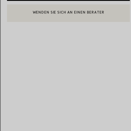
BOOK AN APPOINTMENT
EINEN KUNDENBERATER KONTAKTIEREN ODER EINEN TERM
Eheringe für Damen
Eheringe für Herren
Vereinbaren Sie Ihren
Termin
mit e