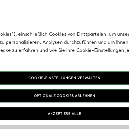
Tiffany.
Melden Sie
sich für die neuesten Nachrichten, kuratierte Inspirat
ies“), einschließlich Cookies von Drittparteien, um unse
u personalisieren, Analysen durchzuführen und um Ihnen 
cke zu erfahren und wie Sie Ihre Cookie-Einstellungen j
COOKIE-EINSTELLUNGEN VERWALTEN
OPTIONALE COOKIES ABLEHNEN
wählt
AKZEPTIERE ALLE