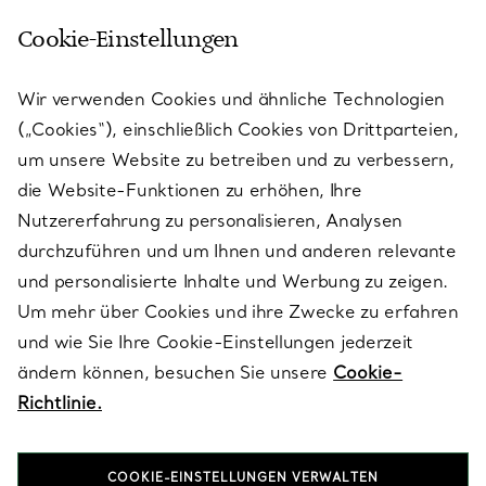
Cookie-Einstellungen
KUNDENSERVICE
Wir verwenden Cookies und ähnliche Technologien
(„Cookies“), einschließlich Cookies von Drittparteien,
SERVICES
um unsere Website zu betreiben und zu verbessern,
die Website-Funktionen zu erhöhen, Ihre
Nutzererfahrung zu personalisieren, Analysen
ÜBER TIFFANY & CO.
durchzuführen und um Ihnen und anderen relevante
und personalisierte Inhalte und Werbung zu zeigen.
Um mehr über Cookies und ihre Zwecke zu erfahren
RECHTLICHE HINWEISE
und wie Sie Ihre Cookie-Einstellungen jederzeit
ändern können, besuchen Sie unsere
Cookie-
Richtlinie.
FOLGEN SIE UNS
COOKIE-EINSTELLUNGEN VERWALTEN