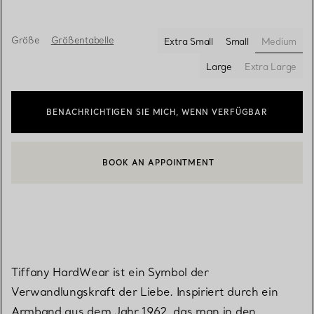
Größe
Größentabelle
Extra Small
Small
Medium
ausgewä
Large
Extra Large
BENACHRICHTIGEN SIE MICH, WENN VERFÜGBAR
BOOK AN APPOINTMENT
EINEN KUNDENBERATER KONTAKTIEREN ODER EINEN TERMI
Tiffany HardWear ist ein Symbol der
Verwandlungskraft der Liebe. Inspiriert durch ein
Armband aus dem Jahr 1962, das man in den