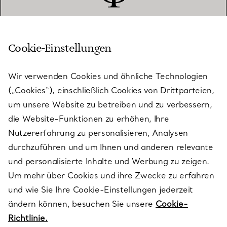
Cookie-Einstellungen
KUNDENSERVICE
Wir verwenden Cookies und ähnliche Technologien
(„Cookies“), einschließlich Cookies von Drittparteien,
SERVICES
um unsere Website zu betreiben und zu verbessern,
die Website-Funktionen zu erhöhen, Ihre
Nutzererfahrung zu personalisieren, Analysen
ÜBER TIFFANY & CO.
durchzuführen und um Ihnen und anderen relevante
und personalisierte Inhalte und Werbung zu zeigen.
Um mehr über Cookies und ihre Zwecke zu erfahren
RECHTLICHE HINWEISE
und wie Sie Ihre Cookie-Einstellungen jederzeit
ändern können, besuchen Sie unsere
Cookie-
Richtlinie.
FOLGEN SIE UNS