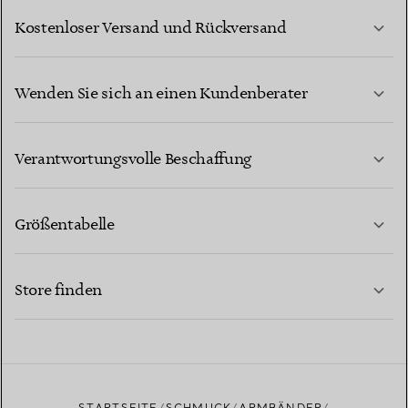
Kostenloser Versand und Rückversand
Wenden Sie sich an einen Kundenberater
MEHR ERFAHREN
Verantwortungsvolle Beschaffung
Größentabelle
KONTAKTIEREN SIE UNS
MEHR ERFAHREN
Store finden
MEHR ERFAHREN
EINEN STORE IN IHRER NÄHE FINDEN
STARTSEITE
SCHMUCK
ARMBÄNDER